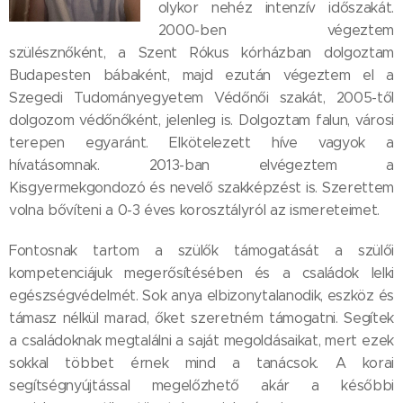
olykor nehéz intenzív időszakát.
2000-ben végeztem
szülésznőként, a Szent Rókus kórházban dolgoztam
Budapesten bábaként, majd ezután végeztem el a
Szegedi Tudományegyetem Védőnői szakát, 2005-től
dolgozom védőnőként, jelenleg is. Dolgoztam falun, városi
terepen egyaránt. Elkötelezett híve vagyok a
hívatásomnak. 2013-ban elvégeztem a
Kisgyermekgondozó és nevelő szakképzést is. Szerettem
volna bővíteni a 0-3 éves korosztályról az ismereteimet.
Fontosnak tartom a szülők támogatását a szülői
kompetenciájuk megerősítésében és a családok lelki
egészségvédelmét. Sok anya elbizonytalanodik, eszköz és
támasz nélkül marad, őket szeretném támogatni. Segítek
a családoknak megtalálni a saját megoldásaikat, mert ezek
sokkal többet érnek mind a tanácsok. A korai
segítségnyújtással megelőzhető akár a későbbi