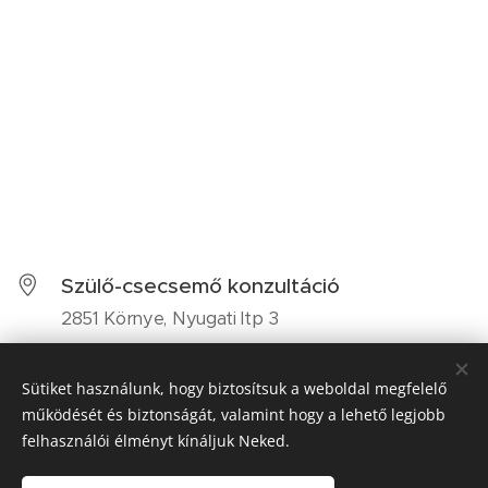
Szülő-csecsemő konzultáció
2851 Környe, Nyugati ltp 3
A konzultációk időpont egyeztetés
alapján zajlanak
Sütiket használunk, hogy biztosítsuk a weboldal megfelelő
működését és biztonságát, valamint hogy a lehető legjobb
+36-20-264-2699
felhasználói élményt kínáljuk Neked.
kesztlerandrea79@gmail.com